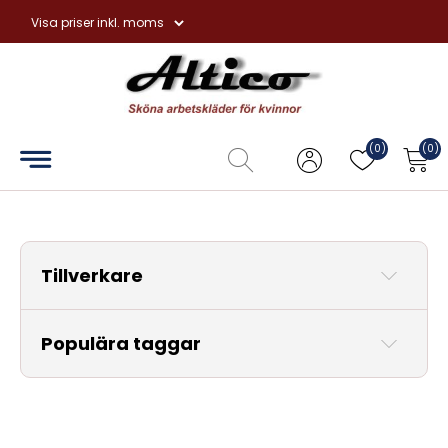
Hem
Overaller
(0)
(0)
Hängselbyxor
Förkläden
Tillverkare
Handskar
Tvål
Populära taggar
och
hudvård
Övrigt